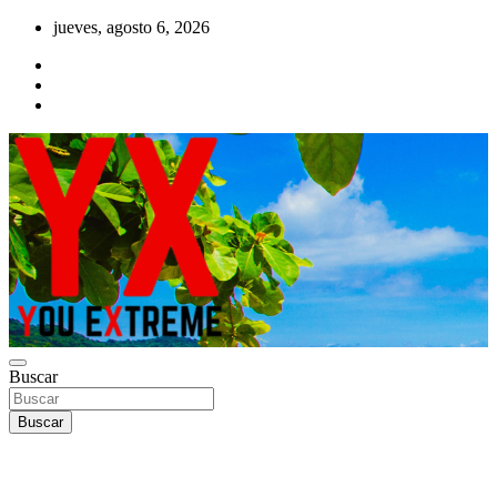
Saltar
jueves, agosto 6, 2026
al
contenido
YX Deportes Extremos Lifestyle
Buscar
YOU EXTREME
Buscar