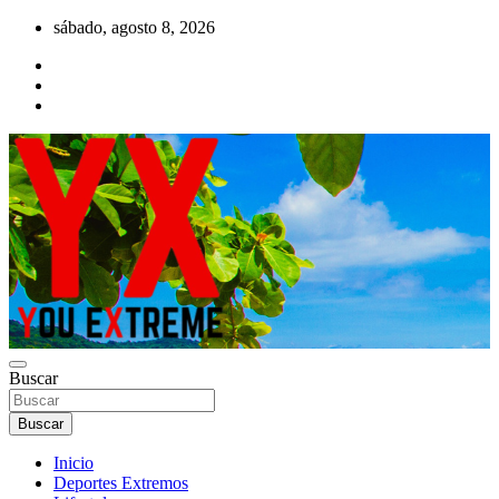
Saltar
sábado, agosto 8, 2026
al
contenido
YX Deportes Extremos Lifestyle
Buscar
YOU EXTREME
Buscar
Inicio
Deportes Extremos