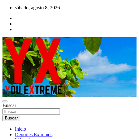
Saltar
sábado, agosto 8, 2026
al
contenido
YX Deportes Extremos Lifestyle
Buscar
YOU EXTREME
Buscar
Inicio
Deportes Extremos