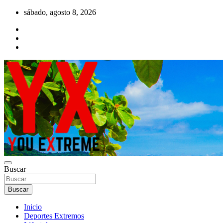
Saltar
sábado, agosto 8, 2026
al
contenido
YX Deportes Extremos Lifestyle
Buscar
YOU EXTREME
Buscar
Inicio
Deportes Extremos