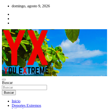
Saltar
domingo, agosto 9, 2026
al
contenido
YX Deportes Extremos Lifestyle
Buscar
YOU EXTREME
Buscar
Inicio
Deportes Extremos