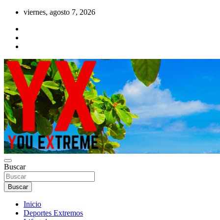
Saltar
viernes, agosto 7, 2026
al
contenido
YX Deportes Extremos Lifestyle
Buscar
YOU EXTREME
Buscar
Inicio
Deportes Extremos