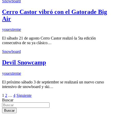
Snowboard
Cerro Castor vibró con el Gatorade Big
Air
youextreme
El sábado 21 de agosto Cerro Castor realizó la 5ta edición
consecutiva de su ya clásico…
Snowboard
Devil Snowcamp
youextreme
El próximo sábado 3 de septiembre se realizará un nuevo curso
intensivo de snowboard y ski…
Paginación
1
2
…
4
Siguiente
Buscar
de
entradas
Buscar