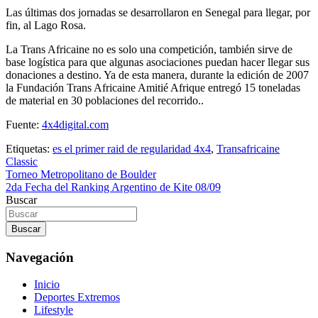
Las últimas dos jornadas se desarrollaron en Senegal para llegar, por
fin, al Lago Rosa.
La Trans Africaine no es solo una competición, también sirve de
base logística para que algunas asociaciones puedan hacer llegar sus
donaciones a destino. Ya de esta manera, durante la edición de 2007
la Fundación Trans Africaine Amitié Afrique entregó 15 toneladas
de material en 30 poblaciones del recorrido..
Fuente:
4x4digital.com
Etiquetas:
es el primer raid de regularidad 4x4
,
Transafricaine
Classic
Navegación
Torneo Metropolitano de Boulder
2da Fecha del Ranking Argentino de Kite 08/09
de
Buscar
entradas
Buscar
Navegación
Inicio
Deportes Extremos
Lifestyle