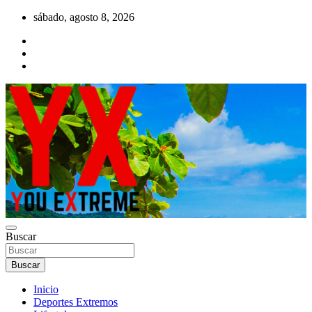
Saltar
sábado, agosto 8, 2026
al
contenido
YX Deportes Extremos Lifestyle
Buscar
YOU EXTREME
Buscar
Inicio
Deportes Extremos