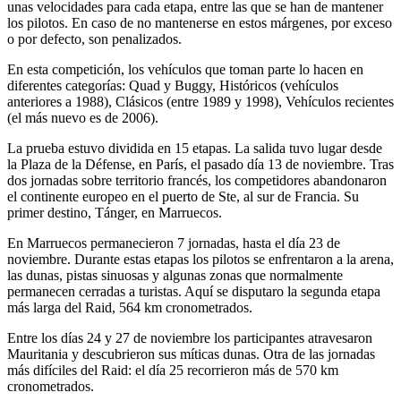
unas velocidades para cada etapa, entre las que se han de mantener
los pilotos. En caso de no mantenerse en estos márgenes, por exceso
o por defecto, son penalizados.
En esta competición, los vehículos que toman parte lo hacen en
diferentes categorías: Quad y Buggy, Históricos (vehículos
anteriores a 1988), Clásicos (entre 1989 y 1998), Vehículos recientes
(el más nuevo es de 2006).
La prueba estuvo dividida en 15 etapas. La salida tuvo lugar desde
la Plaza de la Défense, en París, el pasado día 13 de noviembre. Tras
dos jornadas sobre territorio francés, los competidores abandonaron
el continente europeo en el puerto de Ste, al sur de Francia. Su
primer destino, Tánger, en Marruecos.
En Marruecos permanecieron 7 jornadas, hasta el día 23 de
noviembre. Durante estas etapas los pilotos se enfrentaron a la arena,
las dunas, pistas sinuosas y algunas zonas que normalmente
permanecen cerradas a turistas. Aquí se disputaro la segunda etapa
más larga del Raid, 564 km cronometrados.
Entre los días 24 y 27 de noviembre los participantes atravesaron
Mauritania y descubrieron sus míticas dunas. Otra de las jornadas
más difíciles del Raid: el día 25 recorrieron más de 570 km
cronometrados.