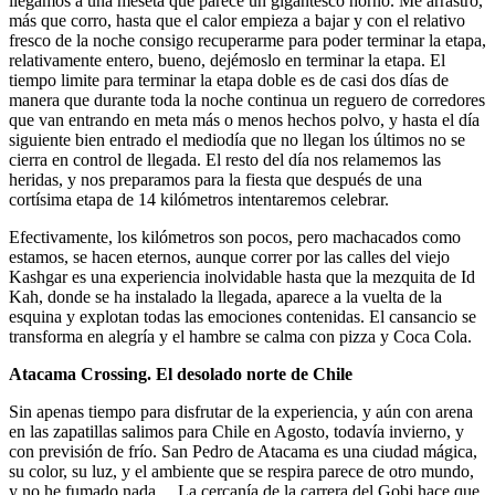
llegamos a una meseta que parece un gigantesco horno. Me arrastro,
más que corro, hasta que el calor empieza a bajar y con el relativo
fresco de la noche consigo recuperarme para poder terminar la etapa,
relativamente entero, bueno, dejémoslo en terminar la etapa. El
tiempo limite para terminar la etapa doble es de casi dos días de
manera que durante toda la noche continua un reguero de corredores
que van entrando en meta más o menos hechos polvo, y hasta el día
siguiente bien entrado el mediodía que no llegan los últimos no se
cierra en control de llegada. El resto del día nos relamemos las
heridas, y nos preparamos para la fiesta que después de una
cortísima etapa de 14 kilómetros intentaremos celebrar.
Efectivamente, los kilómetros son pocos, pero machacados como
estamos, se hacen eternos, aunque correr por las calles del viejo
Kashgar es una experiencia inolvidable hasta que la mezquita de Id
Kah, donde se ha instalado la llegada, aparece a la vuelta de la
esquina y explotan todas las emociones contenidas. El cansancio se
transforma en alegría y el hambre se calma con pizza y Coca Cola.
Atacama Crossing. El desolado norte de Chile
Sin apenas tiempo para disfrutar de la experiencia, y aún con arena
en las zapatillas salimos para Chile en Agosto, todavía invierno, y
con previsión de frío. San Pedro de Atacama es una ciudad mágica,
su color, su luz, y el ambiente que se respira parece de otro mundo,
y no he fumado nada… La cercanía de la carrera del Gobi hace que