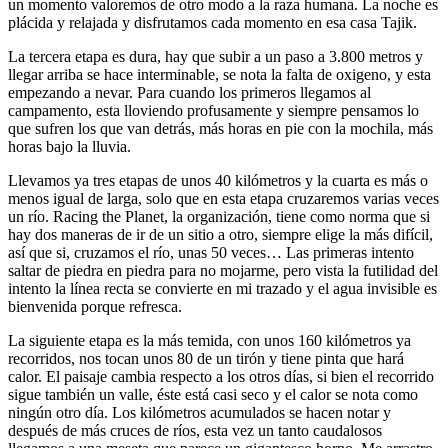
un momento valoremos de otro modo a la raza humana. La noche es
plácida y relajada y disfrutamos cada momento en esa casa Tajik.
La tercera etapa es dura, hay que subir a un paso a 3.800 metros y
llegar arriba se hace interminable, se nota la falta de oxigeno, y esta
empezando a nevar. Para cuando los primeros llegamos al
campamento, esta lloviendo profusamente y siempre pensamos lo
que sufren los que van detrás, más horas en pie con la mochila, más
horas bajo la lluvia.
Llevamos ya tres etapas de unos 40 kilómetros y la cuarta es más o
menos igual de larga, solo que en esta etapa cruzaremos varias veces
un río. Racing the Planet, la organización, tiene como norma que si
hay dos maneras de ir de un sitio a otro, siempre elige la más difícil,
así que si, cruzamos el río, unas 50 veces… Las primeras intento
saltar de piedra en piedra para no mojarme, pero vista la futilidad del
intento la línea recta se convierte en mi trazado y el agua invisible es
bienvenida porque refresca.
La siguiente etapa es la más temida, con unos 160 kilómetros ya
recorridos, nos tocan unos 80 de un tirón y tiene pinta que hará
calor. El paisaje cambia respecto a los otros días, si bien el recorrido
sigue también un valle, éste está casi seco y el calor se nota como
ningún otro día. Los kilómetros acumulados se hacen notar y
después de más cruces de ríos, esta vez un tanto caudalosos