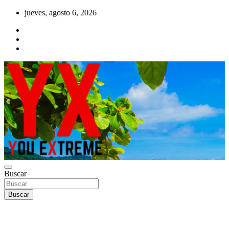
Saltar
jueves, agosto 6, 2026
al
contenido
YX Deportes Extremos Lifestyle
Buscar
YOU EXTREME
Buscar