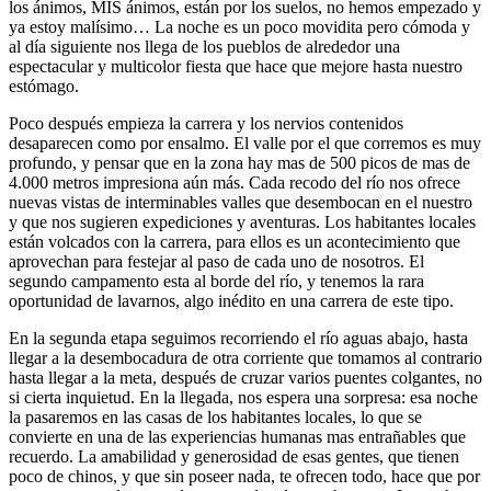
los ánimos, MIS ánimos, están por los suelos, no hemos empezado y
ya estoy malísimo… La noche es un poco movidita pero cómoda y
al día siguiente nos llega de los pueblos de alrededor una
espectacular y multicolor fiesta que hace que mejore hasta nuestro
estómago.
Poco después empieza la carrera y los nervios contenidos
desaparecen como por ensalmo. El valle por el que corremos es muy
profundo, y pensar que en la zona hay mas de 500 picos de mas de
4.000 metros impresiona aún más. Cada recodo del río nos ofrece
nuevas vistas de interminables valles que desembocan en el nuestro
y que nos sugieren expediciones y aventuras. Los habitantes locales
están volcados con la carrera, para ellos es un acontecimiento que
aprovechan para festejar al paso de cada uno de nosotros. El
segundo campamento esta al borde del río, y tenemos la rara
oportunidad de lavarnos, algo inédito en una carrera de este tipo.
En la segunda etapa seguimos recorriendo el río aguas abajo, hasta
llegar a la desembocadura de otra corriente que tomamos al contrario
hasta llegar a la meta, después de cruzar varios puentes colgantes, no
si cierta inquietud. En la llegada, nos espera una sorpresa: esa noche
la pasaremos en las casas de los habitantes locales, lo que se
convierte en una de las experiencias humanas mas entrañables que
recuerdo. La amabilidad y generosidad de esas gentes, que tienen
poco de chinos, y que sin poseer nada, te ofrecen todo, hace que por