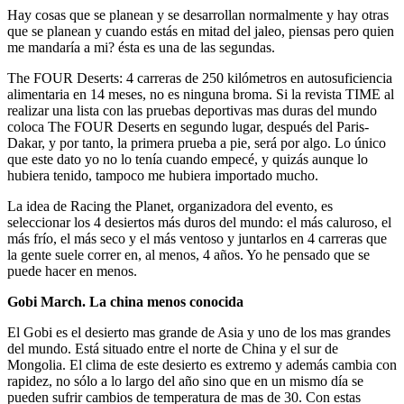
Hay cosas que se planean y se desarrollan normalmente y hay otras
que se planean y cuando estás en mitad del jaleo, piensas pero quien
me mandaría a mi? ésta es una de las segundas.
The FOUR Deserts: 4 carreras de 250 kilómetros en autosuficiencia
alimentaria en 14 meses, no es ninguna broma. Si la revista TIME al
realizar una lista con las pruebas deportivas mas duras del mundo
coloca The FOUR Deserts en segundo lugar, después del Paris-
Dakar, y por tanto, la primera prueba a pie, será por algo. Lo único
que este dato yo no lo tenía cuando empecé, y quizás aunque lo
hubiera tenido, tampoco me hubiera importado mucho.
La idea de Racing the Planet, organizadora del evento, es
seleccionar los 4 desiertos más duros del mundo: el más caluroso, el
más frío, el más seco y el más ventoso y juntarlos en 4 carreras que
la gente suele correr en, al menos, 4 años. Yo he pensado que se
puede hacer en menos.
Gobi March. La china menos conocida
El Gobi es el desierto mas grande de Asia y uno de los mas grandes
del mundo. Está situado entre el norte de China y el sur de
Mongolia. El clima de este desierto es extremo y además cambia con
rapidez, no sólo a lo largo del año sino que en un mismo día se
pueden sufrir cambios de temperatura de mas de 30. Con estas