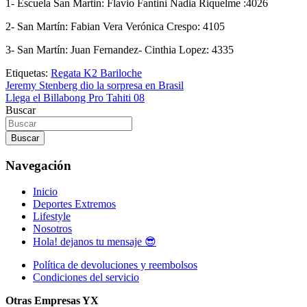
1- Escuela San Martin: Flavio Fantini Nadia Riquelme :4026
2- San Martín: Fabian Vera Verónica Crespo: 4105
3- San Martín: Juan Fernandez- Cinthia Lopez: 4335
Etiquetas:
Regata K2 Bariloche
Navegación
Jeremy Stenberg dio la sorpresa en Brasil
Llega el Billabong Pro Tahiti 08
de
Buscar
entradas
Buscar
Navegación
Inicio
Deportes Extremos
Lifestyle
Nosotros
Hola! dejanos tu mensaje 😎
Política de devoluciones y reembolsos
Condiciones del servicio
Otras Empresas YX