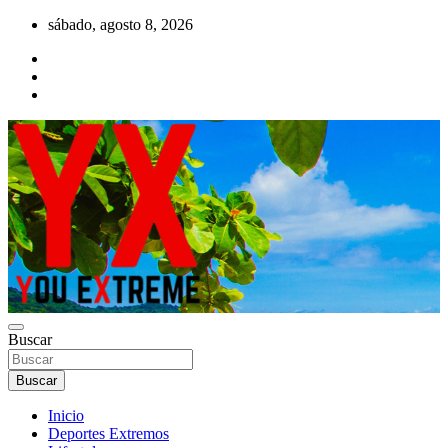
Saltar
sábado, agosto 8, 2026
al
contenido
YX Deportes Extremos Lifestyle
Buscar
YOU EXTREME
Buscar
Inicio
Deportes Extremos