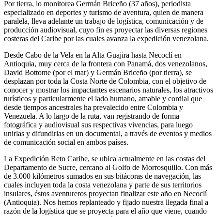
Por tierra, lo monitorea Germán Briceño (37 años), periodista
especializado en deportes y turismo de aventura, quien de manera
paralela, lleva adelante un trabajo de logística, comunicación y de
producción audiovisual, cuyo fin es proyectar las diversas regiones
costeras del Caribe por las cuales avanza la expedición venezolana.
Desde Cabo de la Vela en la Alta Guajira hasta Necoclí en
Antioquia, muy cerca de la frontera con Panamá, dos venezolanos,
David Bottome (por el mar) y Germán Briceño (por tierra), se
desplazan por toda la Costa Norte de Colombia, con el objetivo de
conocer y mostrar los impactantes escenarios naturales, los atractivos
turísticos y particularmente el lado humano, amable y cordial que
desde tiempos ancestrales ha prevalecido entre Colombia y
Venezuela. A lo largo de la ruta, van registrando de forma
fotográfica y audiovisual sus respectivas vivencias, para luego
unirlas y difundirlas en un documental, a través de eventos y medios
de comunicación social en ambos países.
La Expedición Reto Caribe, se ubica actualmente en las costas del
Departamento de Sucre, cercano al Golfo de Morrosquillo. Con más
de 3.000 kilómetros sumados en sus bitácoras de navegación, las
cuales incluyen toda la costa venezolana y parte de sus territorios
insulares, éstos aventureros proyectan finalizar este año en Necoclí
(Antioquia). Nos hemos replanteado y fijado nuestra llegada final a
razón de la logística que se proyecta para el año que viene, cuando