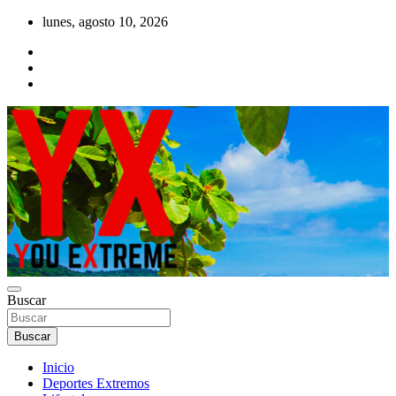
Saltar
lunes, agosto 10, 2026
al
contenido
YX Deportes Extremos Lifestyle
Buscar
YOU EXTREME
Buscar
Inicio
Deportes Extremos