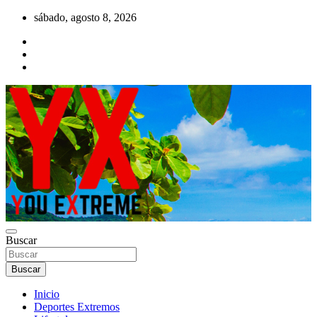
Saltar
sábado, agosto 8, 2026
al
contenido
YX Deportes Extremos Lifestyle
Buscar
YOU EXTREME
Buscar
Inicio
Deportes Extremos