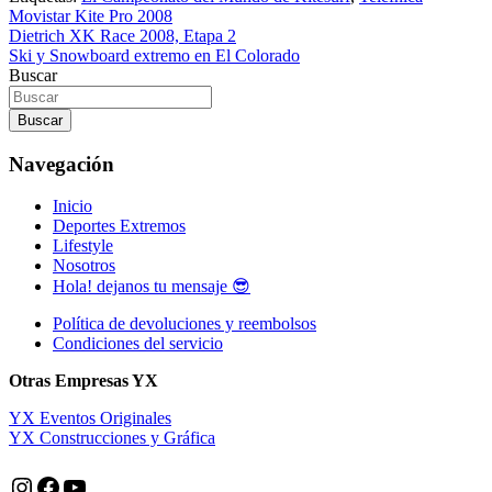
Movistar Kite Pro 2008
Navegación
Dietrich XK Race 2008, Etapa 2
Ski y Snowboard extremo en El Colorado
de
Buscar
entradas
Buscar
Navegación
Inicio
Deportes Extremos
Lifestyle
Nosotros
Hola! dejanos tu mensaje 😎
Política de devoluciones y reembolsos
Condiciones del servicio
Otras Empresas YX
YX Eventos Originales
YX Construcciones y Gráfica
Instagram
Facebook
YouTube