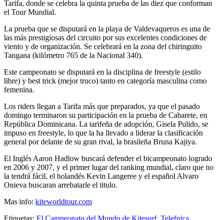
Tarifa, donde se celebra la quinta prueba de las diez que conforman
el Tour Mundial.
La prueba que se disputará en la playa de Valdevaqueros es una de
las más prestigiosas del circuito por sus excelentes condiciones de
viento y de organización. Se celebrará en la zona del chiringuito
Tangana (kilómetro 765 de la Nacional 340).
Este campeonato se disputará en la disciplina de freestyle (estilo
libre) y best trick (mejor truco) tanto en categoría masculina como
femenina.
Los riders llegan a Tarifa más que preparados, ya que el pasado
domingo terminaron su participación en la prueba de Cabarete, en
República Dominicana. La tarifeña de adopción, Gisela Pulido, se
impuso en freestyle, lo que la ha llevado a liderar la clasificación
general por delante de su gran rival, la brasileña Bruna Kajiya.
El Inglés Aaron Hadlow buscará defender el bicampeonato logrado
en 2006 y 2007, y el primer lugar del ranking mundial, claro que no
la tendrá fácil, el holandés Kevin Langeree y el español Alvaro
Onieva buscaran arrebatarle el titulo.
Mas info:
kiteworldtour.com
Etiquetas:
El Campeonato del Mundo de Kitesurf
,
Telefnica