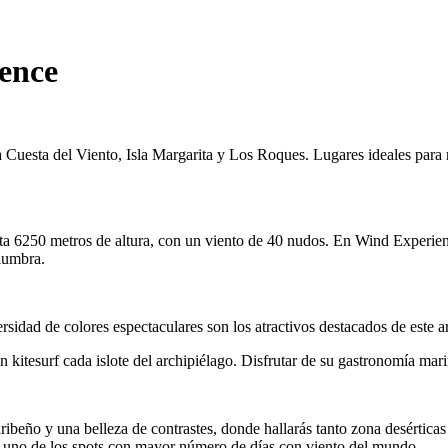
ence
Cuesta del Viento, Isla Margarita y Los Roques. Lugares ideales para m
 6250 metros de altura, con un viento de 40 nudos. En Wind Experience
slumbra.
rsidad de colores espectaculares son los atractivos destacados de este a
itesurf cada islote del archipiélago. Disfrutar de su gastronomía marin
 caribeño y una belleza de contrastes, donde hallarás tanto zona desérti
e, uno de los spots con mayor número de días con viento del mundo.