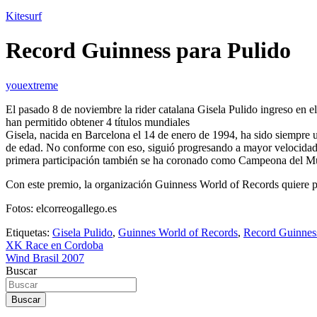
Kitesurf
Record Guinness para Pulido
youextreme
El pasado 8 de noviembre la rider catalana Gisela Pulido ingreso en el
han permitido obtener 4 títulos mundiales
Gisela, nacida en Barcelona el 14 de enero de 1994, ha sido siempr
de edad. No conforme con eso, siguió progresando a mayor velocidad q
primera participación también se ha coronado como Campeona del Mu
Con este premio, la organización Guinness World of Records quiere pr
Fotos: elcorreogallego.es
Etiquetas:
Gisela Pulido
,
Guinnes World of Records
,
Record Guinnes
Navegación
XK Race en Cordoba
Wind Brasil 2007
de
Buscar
entradas
Buscar