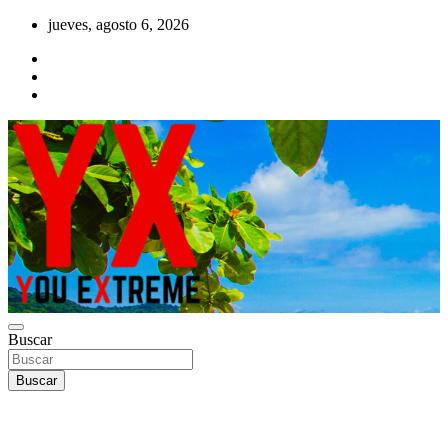
Saltar
jueves, agosto 6, 2026
al
contenido
YX Deportes Extremos Lifestyle
Buscar
YOU EXTREME
Buscar