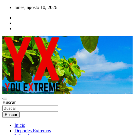
Saltar
lunes, agosto 10, 2026
al
contenido
YX Deportes Extremos Lifestyle
Buscar
YOU EXTREME
Buscar
Inicio
Deportes Extremos