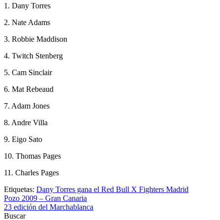
1. Dany Torres
2. Nate Adams
3. Robbie Maddison
4. Twitch Stenberg
5. Cam Sinclair
6. Mat Rebeaud
7. Adam Jones
8. Andre Villa
9. Eigo Sato
10. Thomas Pages
11. Charles Pages
Etiquetas:
Dany Torres gana el Red Bull X Fighters Madrid
Navegación
Pozo 2009 – Gran Canaria
23 edición del Marchablanca
de
Buscar