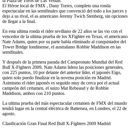
la Plaza de Toros de Las Ventas.
El Héroe local de FMX , Dany Torres, completo una ronda
espectacular en las semifinales que convenció del todo a los jueces y
dejo a su rival, el as americano Jeremy Twich Stenberg, sin opciones
de llegar a la final.
En esta ultima ronda el rider sevillano de 22 años se las vio con el
vencedor de la ultima prueba de los XFighter en Texas, el americano
Nate Adams, quien por su parte había eliminado al conquistador del
Tower Bridge londinense, el australiano Robbie Maddison en las
semifinales.
Y después de la primera parada del Campeonato Mundial del Red
Bull X-Fighters 2009, Nate Adams lidera las posiciones generales,
con 225 puntos, 10 por delante del anterior líder, el japonés Eigo,
quien solo puedo finalizar en la novena posición en Madrid.
Asimismo el rider japonés es seguido muy de cerca por el actual
campeón del certamen, el suizo Mat Rebeaud y de Robbie
Maddison, ambos con 210 puntos.
La ultima prueba del más espectacular certamen de FMX del mundo
tendrá lugar en la central eléctrica de Battersea, en Londres, el 22 de
agosto.
Clasificación Gran Final Red Bull X-Fighters 2009 Madrid