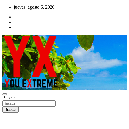
Saltar
jueves, agosto 6, 2026
al
contenido
YX Deportes Extremos Lifestyle
Buscar
YOU EXTREME
Buscar