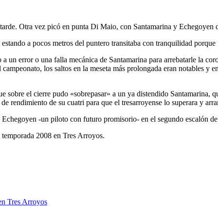
 tarde. Otra vez picó en punta Di Maio, con Santamarina y Echegoyen d
ue estando a pocos metros del puntero transitaba con tranquilidad porque 
a un error o una falla mecánica de Santamarina para arrebatarle la coro
el campeonato, los saltos en la meseta más prolongada eran notables y
 sobre el cierre pudo «sobrepasar» a un ya distendido Santamarina, q
e rendimiento de su cuatri para que el tresarroyense lo superara y arra
chegoyen -un piloto con futuro promisorio- en el segundo escalón de
 su temporada 2008 en Tres Arroyos.
en Tres Arroyos