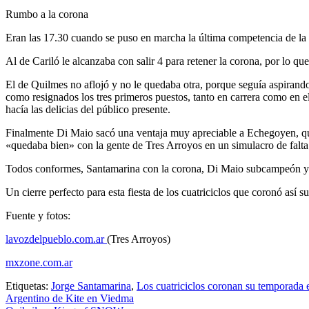
Rumbo a la corona
Eran las 17.30 cuando se puso en marcha la última competencia de la
Al de Cariló le alcanzaba con salir 4 para retener la corona, por lo q
El de Quilmes no aflojó y no le quedaba otra, porque seguía aspirando 
como resignados los tres primeros puestos, tanto en carrera como en 
hacía las delicias del público presente.
Finalmente Di Maio sacó una ventaja muy apreciable a Echegoyen, que
«quedaba bien» con la gente de Tres Arroyos en un simulacro de falta d
Todos conformes, Santamarina con la corona, Di Maio subcampeón y E
Un cierre perfecto para esta fiesta de los cuatriciclos que coronó así
Fuente y fotos:
lavozdelpueblo.com.ar
(Tres Arroyos)
mxzone.com.ar
Etiquetas:
Jorge Santamarina
,
Los cuatriciclos coronan su temporada 
Navegación
Argentino de Kite en Viedma