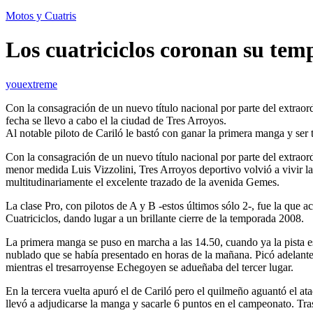
Motos y Cuatris
Los cuatriciclos coronan su te
youextreme
Con la consagración de un nuevo título nacional por parte del extraord
fecha se llevo a cabo el la ciudad de Tres Arroyos.
Al notable piloto de Cariló le bastó con ganar la primera manga y ser 
Con la consagración de un nuevo título nacional por parte del extrao
menor medida Luis Vizzolini, Tres Arroyos deportivo volvió a vivir la
multitudinariamente el excelente trazado de la avenida Gemes.
La clase Pro, con pilotos de A y B -estos últimos sólo 2-, fue la que 
Cuatriciclos, dando lugar a un brillante cierre de la temporada 2008.
La primera manga se puso en marcha a las 14.50, cuando ya la pista es
nublado que se había presentado en horas de la mañana. Picó adelante 
mientras el tresarroyense Echegoyen se adueñaba del tercer lugar.
En la tercera vuelta apuró el de Cariló pero el quilmeño aguantó el a
llevó a adjudicarse la manga y sacarle 6 puntos en el campeonato. Tra