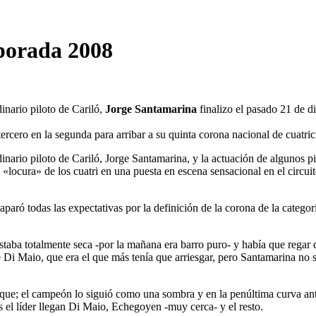
mporada 2008
inario piloto de Cariló,
Jorge Santamarina
finalizo el pasado 21 de d
tercero en la segunda para arribar a su quinta corona nacional de cuatric
rdinario piloto de Cariló, Jorge Santamarina, y la actuación de algunos
 «locura» de los cuatri en una puesta en escena sensacional en el circu
acaparó todas las expectativas por la definición de la corona de la cat
taba totalmente seca -por la mañana era barro puro- y había que regar d
Di Maio, que era el que más tenía que arriesgar, pero Santamarina no s
taque; el campeón lo siguió como una sombra y en la penúltima curva ant
s el líder llegan Di Maio, Echegoyen -muy cerca- y el resto.