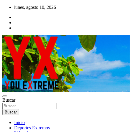
Saltar
lunes, agosto 10, 2026
al
contenido
YX Deportes Extremos Lifestyle
Buscar
YOU EXTREME
Buscar
Inicio
Deportes Extremos