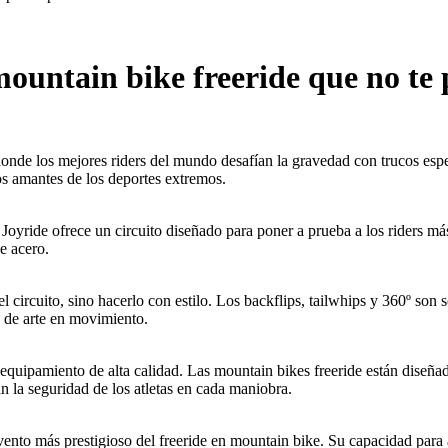
mountain bike freeride que no te
 donde los mejores riders del mundo desafían la gravedad con trucos es
os amantes de los deportes extremos.
yride ofrece un circuito diseñado para poner a prueba a los riders más 
e acero.
 circuito, sino hacerlo con estilo. Los backflips, tailwhips y 360º son s
 de arte en movimiento.
 equipamiento de alta calidad. Las mountain bikes freeride están diseña
an la seguridad de los atletas en cada maniobra.
nto más prestigioso del freeride en mountain bike. Su capacidad para at