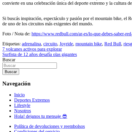
convierte en una celebración única del deporte extremo y la cultura de
Si buscás inspiración, espectáculo y pasión por el mountain bike, el 
de uno de los circuitos más exigentes del mundo.
Foto / Nota de:
https://www.redbull.com/ar-es/lo-que-debes-saber-red-
Etiquetas:
adrenalina
,
circuito
,
Joyride
,
mountain bike
,
Red Bull
,
ries
Navegación
7 volcanes activos para explorar
Surfista de 12 años desafía olas gigantes
de
Buscar
entradas
Buscar
Navegación
Inicio
Deportes Extremos
Lifestyle
Nosotros
Hola! dejanos tu mensaje 😎
Política de devoluciones y reembolsos
Condiciones del servicio