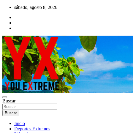
Saltar
sábado, agosto 8, 2026
al
contenido
YX Deportes Extremos Lifestyle
Buscar
YOU EXTREME
Buscar
Inicio
Deportes Extremos