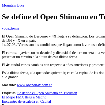
Mountain Bike
Se define el Open Shimano en 
youextreme
El Open Shimano de Descenso y 4X llega a su definición. Los próximo
de DH y 4X en el país.
14-07-08 / Varios son los candidatos que llegan como favoritos a defini
El cerro san javier con su desnivel y diversidad de terreno será una v
presentar un circuito a la altura de esta última fecha.
El 4x tendrá varios cambios con respecto a años anteriores y promete u
Es la última fecha, a la que todos quieren ir, es en la capital de las d
a lo grande.
Mas info:
www.opendh4x.com.ar
Etiquetas:
Se define el Open Shimano en Tucuman
Navegación
El Mejor FMX llega a Madrid
Encuentro de escalada en Capital
de