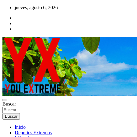
Saltar
jueves, agosto 6, 2026
al
contenido
YX Deportes Extremos Lifestyle
Buscar
YOU EXTREME
Buscar
Inicio
Deportes Extremos