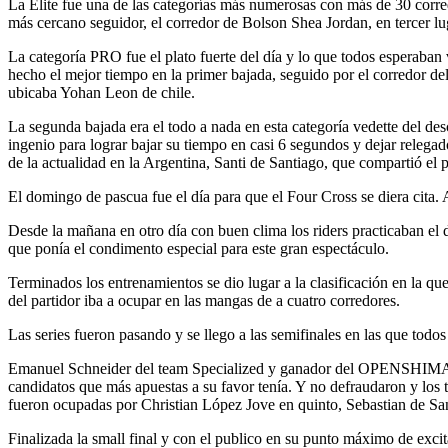
La Elite fue una de las categorías más numerosas con más de 30 corr
más cercano seguidor, el corredor de Bolson Shea Jordan, en tercer l
La categoría PRO fue el plato fuerte del día y lo que todos esperaban
hecho el mejor tiempo en la primer bajada, seguido por el corredor del
ubicaba Yohan Leon de chile.
La segunda bajada era el todo a nada en esta categoría vedette del des
ingenio para lograr bajar su tiempo en casi 6 segundos y dejar relegad
de la actualidad en la Argentina, Santi de Santiago, que compartió el
El domingo de pascua fue el día para que el Four Cross se diera cita. 
Desde la mañana en otro día con buen clima los riders practicaban el d
que ponía el condimento especial para este gran espectáculo.
Terminados los entrenamientos se dio lugar a la clasificación en la que
del partidor iba a ocupar en las mangas de a cuatro corredores.
Las series fueron pasando y se llego a las semifinales en las que todos
Emanuel Schneider del team Specialized y ganador del OPENSHIMANO
candidatos que más apuestas a su favor tenía. Y no defraudaron y los tre
fueron ocupadas por Christian López Jove en quinto, Sebastian de Sa
Finalizada la small final y con el publico en su punto máximo de exci