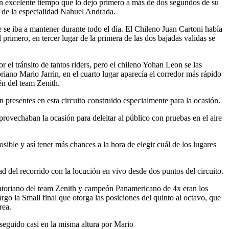
un excelente tiempo que lo dejo primero a más de dos segundos de su
o de la especialidad Nahuel Andrada.
 se iba a mantener durante todo el día. El Chileno Juan Cartoni había
primero, en tercer lugar de la primera de las dos bajadas validas se
 el tránsito de tantos riders, pero el chileno Yohan Leon se las
riano Mario Jarrin, en el cuarto lugar aparecía el corredor más rápido
én del team Zenith.
 presentes en esta circuito construido especialmente para la ocasión.
provechaban la ocasión para deleitar al público con pruebas en el aire
sible y así tener más chances a la hora de elegir cuál de los lugares
ad del recorrido con la locución en vivo desde dos puntos del circuito.
oriano del team Zenith y campeón Panamericano de 4x eran los
argo la Small final que otorga las posiciones del quinto al octavo, que
rea.
 seguido casi en la misma altura por Mario