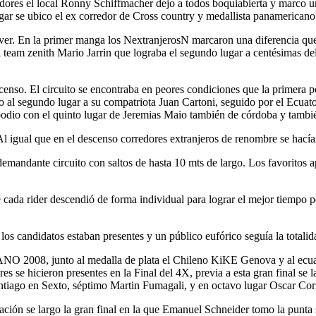
edores el local Ronny Schiffmacher dejo a todos boquiabierta y marco 
ugar se ubico el ex corredor de Cross country y medallista panamerican
 ver. En la primer manga los NextranjerosN marcaron una diferencia que
 team zenith Mario Jarrin que lograba el segundo lugar a centésimas del 
censo. El circuito se encontraba en peores condiciones que la primera por
o al segundo lugar a su compatriota Juan Cartoni, seguido por el Ecuato
 podio con el quinto lugar de Jeremias Maio también de córdoba y tambi
Al igual que en el descenso corredores extranjeros de renombre se hacían
emandante circuito con saltos de hasta 10 mts de largo. Los favoritos a
 cada rider descendió de forma individual para lograr el mejor tiempo po
 los candidatos estaban presentes y un público eufórico seguía la totalid
 2008, junto al medalla de plata el Chileno KiKE Genova y al ecuat
s se hicieron presentes en la Final del 4X, previa a esta gran final se l
ntiago en Sexto, séptimo Martin Fumagali, y en octavo lugar Oscar Cor
tación se largo la gran final en la que Emanuel Schneider tomo la punta