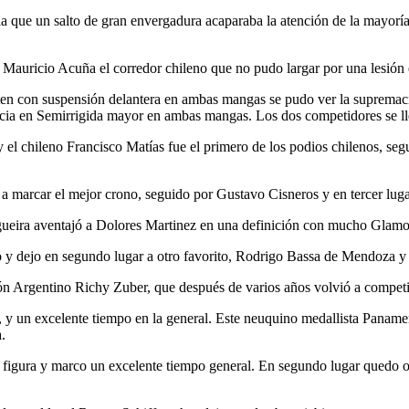
la que un salto de gran envergadura acaparaba la atención de la mayoría 
 Mauricio Acuña el corredor chileno que no pudo largar por una lesión 
iten con suspensión delantera en ambas mangas se pudo ver la supremac
cia en Semirrigida mayor en ambas mangas. Los dos competidores se ll
y el chileno Francisco Matías fue el primero de los podios chilenos, s
 a marcar el mejor crono, seguido por Gustavo Cisneros y en tercer luga
gueira aventajó a Dolores Martinez en una definición con mucho Glamo
y dejo en segundo lugar a otro favorito, Rodrigo Bassa de Mendoza y f
peón Argentino Richy Zuber, que después de varios años volvió a compet
y un excelente tiempo en la general. Este neuquino medallista Panamer
.
r figura y marco un excelente tiempo general. En segundo lugar quedo 