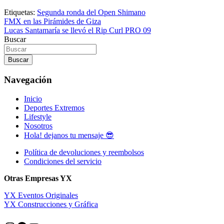
Etiquetas:
Segunda ronda del Open Shimano
Navegación
FMX en las Pirámides de Giza
Lucas Santamaría se llevó el Rip Curl PRO 09
de
Buscar
entradas
Buscar
Navegación
Inicio
Deportes Extremos
Lifestyle
Nosotros
Hola! dejanos tu mensaje 😎
Política de devoluciones y reembolsos
Condiciones del servicio
Otras Empresas YX
YX Eventos Originales
YX Construcciones y Gráfica