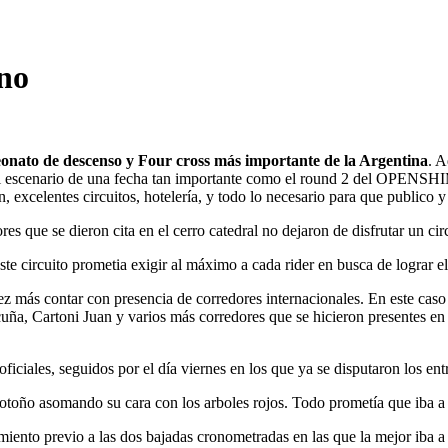
no
nato de descenso y Four cross más importante de la Argentina
. A
er el escenario de una fecha tan importante como el round 2 del OPE
, excelentes circuitos, hotelería, y todo lo necesario para que publico 
es que se dieron cita en el cerro catedral no dejaron de disfrutar un ci
te circuito prometia exigir al máximo a cada rider en busca de lograr e
 contar con presencia de corredores internacionales. En este caso M
uña, Cartoni Juan y varios más corredores que se hicieron presentes en
oficiales, seguidos por el día viernes en los que ya se disputaron los ent
l otoño asomando su cara con los arboles rojos. Todo prometía que iba a
ento previo a las dos bajadas cronometradas en las que la mejor iba a d