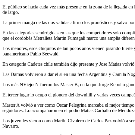
El público se hacía cada vez más presente en la zona de la llegada en 
de largo.
La primer manga de las dos validas afirmo los pronósticos y salvo por
En las categorías semirrígidas en las que los competidores solo comp
que el cordobés Metralleta Martin Fumagali marco una amplia diferen
Los menores, esos chiquitos de tan pocos años vienen pisando fuerte 
panamericano Pablo Seewald.
En categoría Cadetes chile también dijo presente y Jose Matias volvió
Las Damas volvieron a dar el si en una fecha Argentina y Camila No
Los más NViejosN fueron los Master B, en la que Jorge Rebollo gano 
El tercer lugar lo ocupo el pionero del downhill y varias veces cam
Master A volvió a ver como Oscar Pelegrina marcaba el mejor tiempo, 
seguidores. Lo acompañaron en el podio Matias Carballo de Mendoza
Los juveniles vieron como Martin Civalero de Carlos Paz volvió a se
Navarro.