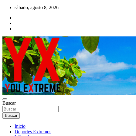
Saltar
sábado, agosto 8, 2026
al
contenido
YX Deportes Extremos Lifestyle
Buscar
YOU EXTREME
Buscar
Inicio
Deportes Extremos