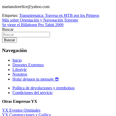
marianolorefice@yahoo.com
Etiquetas:
Transpirenaica: Travesa en MTB por los Pirineos
Navegación
Más sobre Orientación y Navegación Terrestre
Se viene el Billabong Pro Tahiti 2009
de
Buscar
entradas
Buscar
Navegación
Inicio
Deportes Extremos
Lifestyle
Nosotros
Hola! dejanos tu mensaje 😎
Política de devoluciones y reembolsos
Condiciones del servicio
Otras Empresas YX
YX Eventos Originales
YX Construcciones y Gráfica