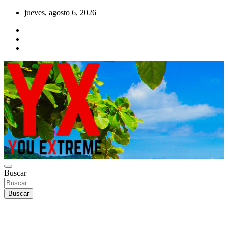
Saltar
jueves, agosto 6, 2026
al
contenido
YX Deportes Extremos Lifestyle
Buscar
YOU EXTREME
Buscar