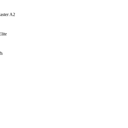
aster A2
lite
/h