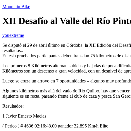
Mountain Bike
XII Desafío al Valle del Río Pint
youextreme
Se disputó el 29 de abril último en Córdoba, la XII Edición del Desaf
resultados..
En esta prueba los participantes deben transitan 75 kilómetros de di
Los primeros 8 Kilómetros alternan subidas y bajadas de poca dificulta
Kilómetros son un descenso a gran velocidad, con un desnivel de apro
Luego se cruza un arroyo en 7 oportunidades – algunos muy profundos – 
Algunos kilómetros más allá del vado de Río Quilpo, hay que vencer u
siguiente es en recta, pasando frente al club de caza y pesca San Ger
Resultados:
1 Javier Ernesto Macias
( Perico ) # 4636 02:16:48.00 ganador 32.895 Km/h Elite