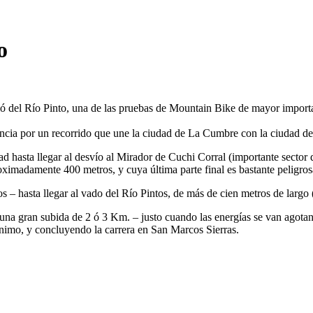
o
ió del Río Pinto, una de las pruebas de Mountain Bike de mayor importa
stancia por un recorrido que une la ciudad de La Cumbre con la ciudad d
d hasta llegar al desvío al Mirador de Cuchi Corral (importante sector 
ximadamente 400 metros, y cuya última parte final es bastante peligros
hasta llegar al vado del Río Pintos, de más de cien metros de largo (lu
na gran subida de 2 ó 3 Km. – justo cuando las energías se van agotand
onimo, y concluyendo la carrera en San Marcos Sierras.