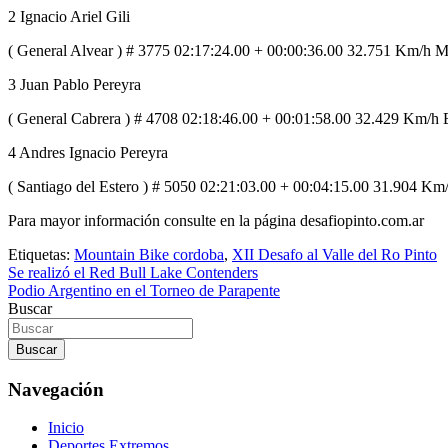
2 Ignacio Ariel Gili
( General Alvear ) # 3775 02:17:24.00 + 00:00:36.00 32.751 Km/h M
3 Juan Pablo Pereyra
( General Cabrera ) # 4708 02:18:46.00 + 00:01:58.00 32.429 Km/h E
4 Andres Ignacio Pereyra
( Santiago del Estero ) # 5050 02:21:03.00 + 00:04:15.00 31.904 Km
Para mayor información consulte en la página desafiopinto.com.ar
Etiquetas:
Mountain Bike cordoba
,
XII Desafo al Valle del Ro Pinto
Navegación
Se realizó el Red Bull Lake Contenders
Podio Argentino en el Torneo de Parapente
de
Buscar
entradas
Buscar
Navegación
Inicio
Deportes Extremos