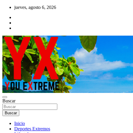
Saltar
jueves, agosto 6, 2026
al
contenido
YX Deportes Extremos Lifestyle
Buscar
YOU EXTREME
Buscar
Inicio
Deportes Extremos