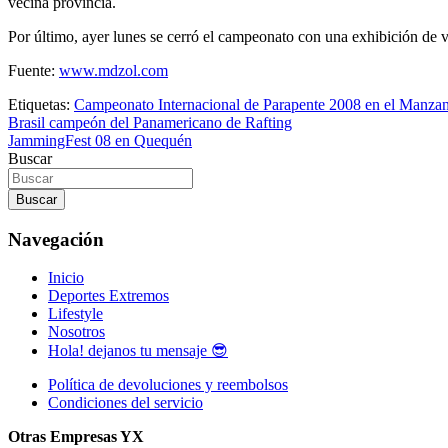
vecina provincia.
Por último, ayer lunes se cerró el campeonato con una exhibición de v
Fuente:
www.mdzol.com
Etiquetas:
Campeonato Internacional de Parapente 2008 en el Manza
Navegación
Brasil campeón del Panamericano de Rafting
JammingFest 08 en Quequén
de
Buscar
entradas
Buscar
Navegación
Inicio
Deportes Extremos
Lifestyle
Nosotros
Hola! dejanos tu mensaje 😎
Política de devoluciones y reembolsos
Condiciones del servicio
Otras Empresas YX