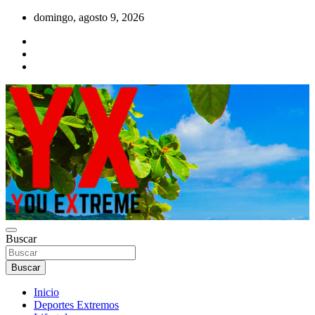
Saltar
domingo, agosto 9, 2026
al
contenido
YX Deportes Extremos Lifestyle
Buscar
YOU EXTREME
Buscar
Inicio
Deportes Extremos