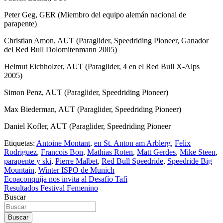
Peter Geg, GER (Miembro del equipo alemán nacional de
parapente)
Christian Amon, AUT (Paraglider, Speedriding Pioneer, Ganador
del Red Bull Dolomitenmann 2005)
Helmut Eichholzer, AUT (Paraglider, 4 en el Red Bull X-Alps
2005)
Simon Penz, AUT (Paraglider, Speedriding Pioneer)
Max Biederman, AUT (Paraglider, Speedriding Pioneer)
Daniel Kofler, AUT (Paraglider, Speedriding Pioneer
Etiquetas:
Antoine Montant
,
en St. Anton am Arblerg
,
Felix
Rodriguez
,
Francois Bon
,
Mathias Roten
,
Matt Gerdes
,
Mike Steen
,
parapente y ski
,
Pierre Malbet
,
Red Bull Speedride
,
Speedride Big
Mountain
,
Winter ISPO de Munich
Navegación
Ecoaconquija nos invita al Desafío Tafí
Resultados Festival Femenino
de
Buscar
entradas
Buscar