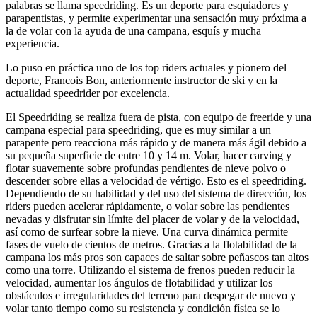
palabras se llama speedriding. Es un deporte para esquiadores y
parapentistas, y permite experimentar una sensación muy próxima a
la de volar con la ayuda de una campana, esquís y mucha
experiencia.
Lo puso en práctica uno de los top riders actuales y pionero del
deporte, Francois Bon, anteriormente instructor de ski y en la
actualidad speedrider por excelencia.
El Speedriding se realiza fuera de pista, con equipo de freeride y una
campana especial para speedriding, que es muy similar a un
parapente pero reacciona más rápido y de manera más ágil debido a
su pequeña superficie de entre 10 y 14 m. Volar, hacer carving y
flotar suavemente sobre profundas pendientes de nieve polvo o
descender sobre ellas a velocidad de vértigo. Esto es el speedriding.
Dependiendo de su habilidad y del uso del sistema de dirección, los
riders pueden acelerar rápidamente, o volar sobre las pendientes
nevadas y disfrutar sin límite del placer de volar y de la velocidad,
así como de surfear sobre la nieve. Una curva dinámica permite
fases de vuelo de cientos de metros. Gracias a la flotabilidad de la
campana los más pros son capaces de saltar sobre peñascos tan altos
como una torre. Utilizando el sistema de frenos pueden reducir la
velocidad, aumentar los ángulos de flotabilidad y utilizar los
obstáculos e irregularidades del terreno para despegar de nuevo y
volar tanto tiempo como su resistencia y condición física se lo