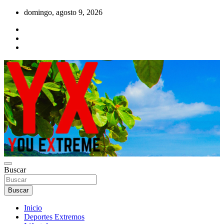
Saltar
domingo, agosto 9, 2026
al
contenido
YX Deportes Extremos Lifestyle
Buscar
YOU EXTREME
Buscar
Inicio
Deportes Extremos