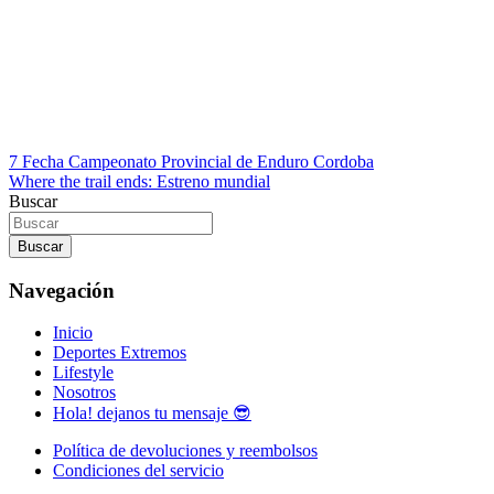
Navegación
7 Fecha Campeonato Provincial de Enduro Cordoba
Where the trail ends: Estreno mundial
de
Buscar
entradas
Buscar
Navegación
Inicio
Deportes Extremos
Lifestyle
Nosotros
Hola! dejanos tu mensaje 😎
Política de devoluciones y reembolsos
Condiciones del servicio