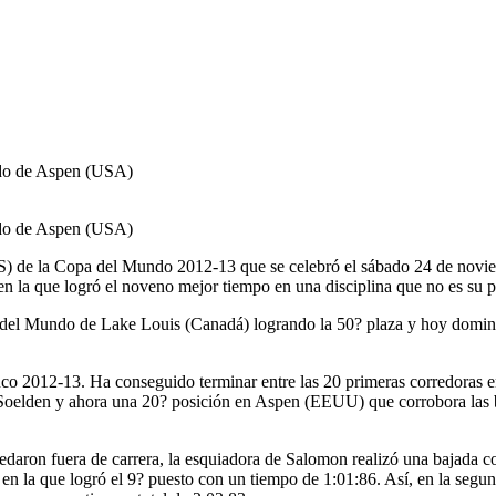
ndo de Aspen (USA)
ndo de Aspen (USA)
S) de la Copa del Mundo 2012-13 que se celebró el sábado 24 de novie
 la que logró el noveno mejor tiempo en una disciplina que no es su pr
a del Mundo de Lake Louis (Canadá) logrando la 50? plaza y hoy domingo
co 2012-13. Ha conseguido terminar entre las 20 primeras corredoras e
 Soelden y ahora una 20? posición en Aspen (EEUU) que corrobora las b
daron fuera de carrera, la esquiadora de Salomon realizó una bajada co
n la que logró el 9? puesto con un tiempo de 1:01:86. Así, en la segund