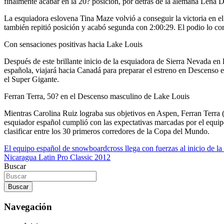
finalmente acabar en la 20? posición, por detrás de la alemana Lena D
La esquiadora eslovena Tina Maze volvió a conseguir la victoria en el
también repitió posición y acabó segunda con 2:00:29. El podio lo c
Con sensaciones positivas hacia Lake Louis
Después de este brillante inicio de la esquiadora de Sierra Nevada en
española, viajará hacia Canadá para preparar el estreno en Descenso 
el Super Gigante.
Ferran Terra, 50? en el Descenso masculino de Lake Louis
Mientras Carolina Ruiz lograba sus objetivos en Aspen, Ferran Terra
esquiador español cumplió con las expectativas marcadas por el equipo
clasificar entre los 30 primeros corredores de la Copa del Mundo.
Navegación
El equipo español de snowboardcross llega con fuerzas al inicio de 
Nicaragua Latin Pro Classic 2012
de
Buscar
entradas
Buscar
Navegación