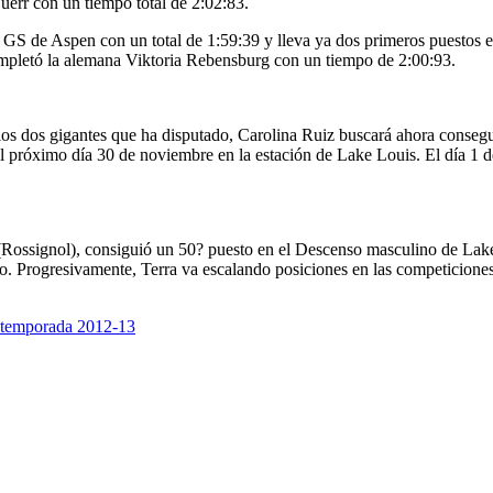
uerr con un tiempo total de 2:02:83.
 GS de Aspen con un total de 1:59:39 y lleva ya dos primeros puestos en
ompletó la alemana Viktoria Rebensburg con un tiempo de 2:00:93.
 los dos gigantes que ha disputado, Carolina Ruiz buscará ahora conseg
el próximo día 30 de noviembre en la estación de Lake Louis. El día 1
 (Rossignol), consiguió un 50? puesto en el Descenso masculino de La
. Progresivamente, Terra va escalando posiciones en las competiciones 
la temporada 2012-13