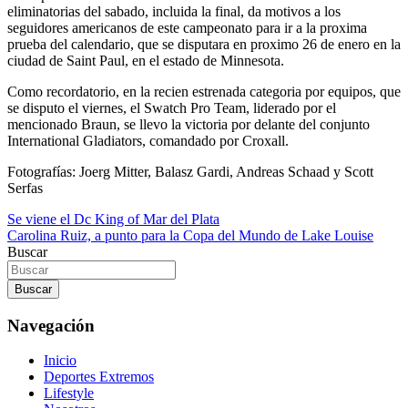
eliminatorias del sabado, incluida la final, da motivos a los
seguidores americanos de este campeonato para ir a la proxima
prueba del calendario, que se disputara en proximo 26 de enero en la
ciudad de Saint Paul, en el estado de Minnesota.
Como recordatorio, en la recien estrenada categoria por equipos, que
se disputo el viernes, el Swatch Pro Team, liderado por el
mencionado Braun, se llevo la victoria por delante del conjunto
International Gladiators, comandado por Croxall.
Fotografías: Joerg Mitter, Balasz Gardi, Andreas Schaad y Scott
Serfas
Navegación
Se viene el Dc King of Mar del Plata
Carolina Ruiz, a punto para la Copa del Mundo de Lake Louise
de
Buscar
entradas
Buscar
Navegación
Inicio
Deportes Extremos
Lifestyle