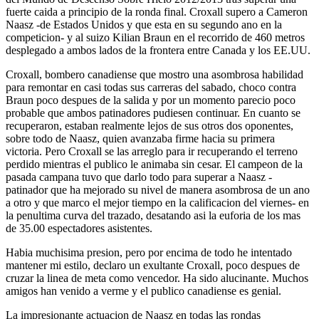
fuerte caida a principio de la ronda final. Croxall supero a Cameron
Naasz -de Estados Unidos y que esta en su segundo ano en la
competicion- y al suizo Kilian Braun en el recorrido de 460 metros
desplegado a ambos lados de la frontera entre Canada y los EE.UU.
Croxall, bombero canadiense que mostro una asombrosa habilidad
para remontar en casi todas sus carreras del sabado, choco contra
Braun poco despues de la salida y por un momento parecio poco
probable que ambos patinadores pudiesen continuar. En cuanto se
recuperaron, estaban realmente lejos de sus otros dos oponentes,
sobre todo de Naasz, quien avanzaba firme hacia su primera
victoria. Pero Croxall se las arreglo para ir recuperando el terreno
perdido mientras el publico le animaba sin cesar. El campeon de la
pasada campana tuvo que darlo todo para superar a Naasz -
patinador que ha mejorado su nivel de manera asombrosa de un ano
a otro y que marco el mejor tiempo en la calificacion del viernes- en
la penultima curva del trazado, desatando asi la euforia de los mas
de 35.00 espectadores asistentes.
Habia muchisima presion, pero por encima de todo he intentado
mantener mi estilo, declaro un exultante Croxall, poco despues de
cruzar la linea de meta como vencedor. Ha sido alucinante. Muchos
amigos han venido a verme y el publico canadiense es genial.
La impresionante actuacion de Naasz en todas las rondas