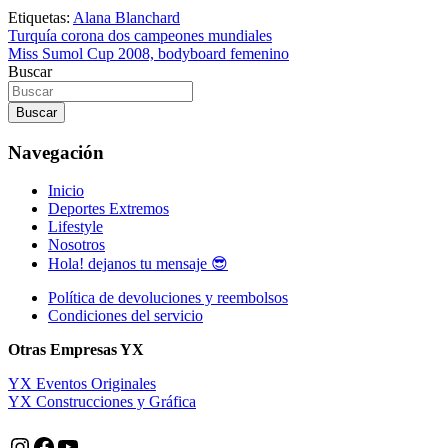
Etiquetas:
Alana Blanchard
Navegación
Turquía corona dos campeones mundiales
Miss Sumol Cup 2008, bodyboard femenino
de
Buscar
entradas
Buscar
Navegación
Inicio
Deportes Extremos
Lifestyle
Nosotros
Hola! dejanos tu mensaje 😎
Política de devoluciones y reembolsos
Condiciones del servicio
Otras Empresas YX
YX Eventos Originales
YX Construcciones y Gráfica
Instagram
Facebook
YouTube