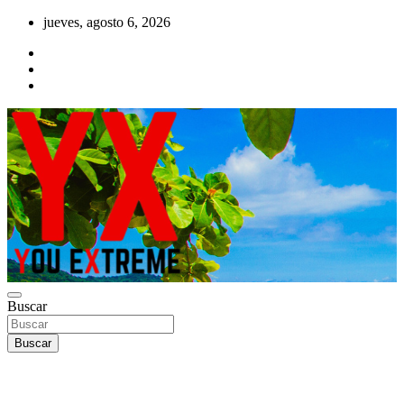
Saltar
jueves, agosto 6, 2026
al
contenido
YX Deportes Extremos Lifestyle
Buscar
YOU EXTREME
Buscar