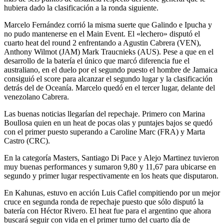
hubiera dado la clasificación a la ronda siguiente.
Marcelo Fernández corrió la misma suerte que Galindo e Ipucha y
no pudo mantenerse en el Main Event. El «lechero» disputó el
cuarto heat del round 2 enfrentando a Agustin Cabrera (VEN),
Anthony Wilmot (JAM) Mark Traucnieks (AUS). Pese a que en el
desarrollo de la batería el único que marcó diferencia fue el
australiano, en el duelo por el segundo puesto el hombre de Jamaica
consiguió el score para alcanzar el segundo lugar y la clasificación
detrás del de Oceanía. Marcelo quedó en el tercer lugar, delante del
venezolano Cabrera.
Las buenas noticias llegarían del repechaje. Primero con Marina
Boullosa quien en un heat de pocas olas y puntajes bajos se quedó
con el primer puesto superando a Caroline Marc (FRA) y Marta
Castro (CRC).
En la categoría Masters, Santiago Di Pace y Alejo Martinez tuvieron
muy buenas performances y sumaron 9,80 y 11,67 para ubicarse en
segundo y primer lugar respectivamente en los heats que disputaron.
En Kahunas, estuvo en acción Luis Cafiel compitiendo por un mejor
cruce en segunda ronda de repechaje puesto que sólo disputó la
batería con Héctor Rivero. El heat fue para el argentino que ahora
buscará seguir con vida en el primer turno del cuarto día de