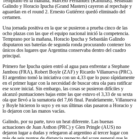
Temprano en la mañana, Marcelo Fernández (Kahunas), Sebastián
Galindo y Horacio Ipucha (Grand Masters) cayeron al repechaje y
aguardan en el round 2. Ernesto Gutiérrez quedó eliminado del
certamen.
Una jornada positiva en la que se pusieron a prueba cinco de las
ocho plazas con las que el equipo nacional inició la competencia.
Temprano por la mañana, Horacio Ipucha y Sebastián Galindo
disputaron sus baterías de segunda ronda procurando contener los
únicos dos lugares que Argentina conservaba dentro del cuadro
principal.
Primero fue Ipucha quien entró al agua para enfrentar a Stephane
Jambou (FRA), Robert Boyle (ZAF) y Ricardo Villanueva (PRC).
El argentino tomó la iniciativa con un 4,33 que lo puso rápidamente
en el primer lugar con la necesidad de buscar otra ola para ratificar
ese score inicial. Sin embargo, las cosas se pusieron difíciles y
alcanzó puntuaciones bajas entre las que estuvo el 3,33 de su sexta
ola que llevó a la sumatoria del 7,66 final. Paralelamente, Villanueva
y Boyle hicieron lo suyo y en sus últimas olas pasaron a Horacio y
lo dejaron con las manos vacías.
Galindo, por su parte, tuvo un heat diferente. Las buenas
actuaciones de Juan Asthon (PRC) y Glen Pringle (AUS) no
dejaron lugar a dudas y relegaron al argentino al tercer lugar con
más de seis puntos de distancia respecto del score general que le