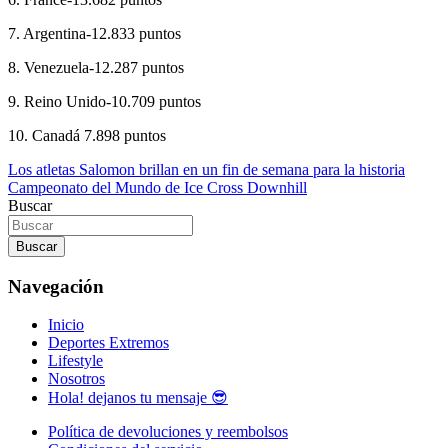
7. Argentina-12.833 puntos
8. Venezuela-12.287 puntos
9. Reino Unido-10.709 puntos
10. Canadá 7.898 puntos
Navegación
Los atletas Salomon brillan en un fin de semana para la historia
Campeonato del Mundo de Ice Cross Downhill
de
Buscar
entradas
Buscar
Navegación
Inicio
Deportes Extremos
Lifestyle
Nosotros
Hola! dejanos tu mensaje 😎
Política de devoluciones y reembolsos