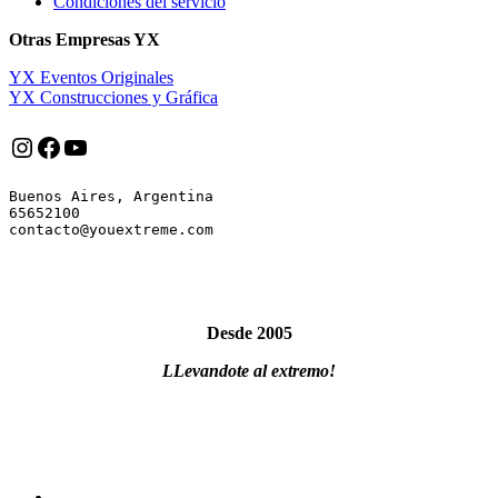
Condiciones del servicio
Otras Empresas YX
YX Eventos Originales
YX Construcciones y Gráfica
Instagram
Facebook
YouTube
Buenos Aires, Argentina

65652100

Desde 2005
LLevandote al extremo!