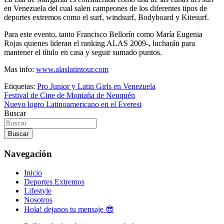
en Venezuela del cual salen campeones de los diferentes tipos de
deportes extremos como el surf, windsurf, Bodyboard y Kitesurf.
Para este evento, tanto Francisco Bellorín como María Eugenia
Rojas quienes lideran el ranking ALAS 2009-, lucharán para
mantener el título en casa y seguir sumado puntos.
Mas info:
www.alaslatintour.com
Etiquetas:
Pro Junior y Latin Girls en Venezuela
Navegación
Festival de Cine de Montaña de Neuquén
Nuevo logro Latinoamericano en el Everest
de
Buscar
entradas
Buscar
Navegación
Inicio
Deportes Extremos
Lifestyle
Nosotros
Hola! dejanos tu mensaje 😎