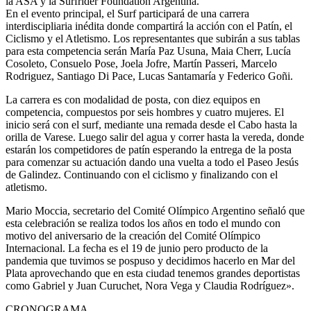
la ASA y la Surfrider Foundation Argentina.
En el evento principal, el Surf participará de una carrera
interdiscipliaria inédita donde compartirá la acción con el Patín, el
Ciclismo y el Atletismo. Los representantes que subirán a sus tablas
para esta competencia serán María Paz Usuna, Maia Cherr, Lucía
Cosoleto, Consuelo Pose, Joela Jofre, Martín Passeri, Marcelo
Rodriguez, Santiago Di Pace, Lucas Santamaría y Federico Goñi.
La carrera es con modalidad de posta, con diez equipos en
competencia, compuestos por seis hombres y cuatro mujeres. El
inicio será con el surf, mediante una remada desde el Cabo hasta la
orilla de Varese. Luego salir del agua y correr hasta la vereda, donde
estarán los competidores de patín esperando la entrega de la posta
para comenzar su actuación dando una vuelta a todo el Paseo Jesús
de Galindez. Continuando con el ciclismo y finalizando con el
atletismo.
Mario Moccia, secretario del Comité Olímpico Argentino señaló que
esta celebración se realiza todos los años en todo el mundo con
motivo del aniversario de la creación del Comité Olímpico
Internacional. La fecha es el 19 de junio pero producto de la
pandemia que tuvimos se pospuso y decidimos hacerlo en Mar del
Plata aprovechando que en esta ciudad tenemos grandes deportistas
como Gabriel y Juan Curuchet, Nora Vega y Claudia Rodríguez».
CRONOGRAMA