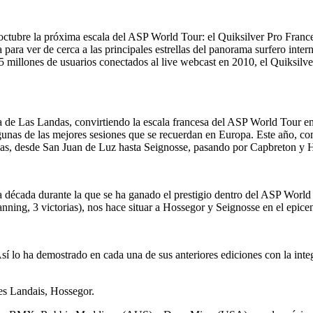
ctubre la próxima escala del ASP World Tour: el Quiksilver Pro France.
a para ver de cerca a las principales estrellas del panorama surfero int
5 millones de usuarios conectados al live webcast en 2010, el Quiksilv
sta de Las Landas, convirtiendo la escala francesa del ASP World Tour en
gunas de las mejores sesiones que se recuerdan en Europa. Este año, como
ndas, desde San Juan de Luz hasta Seignosse, pasando por Capbreton y 
a década durante la que se ha ganado el prestigio dentro del ASP World 
anning, 3 victorias), nos hace situar a Hossegor y Seignosse en el epic
í lo ha demostrado en cada una de sus anteriores ediciones con la int
s Landais, Hossegor.