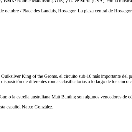
FMX y BMX: Robbie Maddison (AUS) y Dave Mirra (USA), con la música
 octubre / Place des Landais, Hossegor. La plaza central de Hossegor s
el Quiksilver King of the Groms, el circuito sub-16 más importante del 
sposición de diferentes rondas clasificatorias a lo largo de los cinco co
r, o la estrella australiana Matt Banting son algunos vencedores de e
rfista español Natxo González.