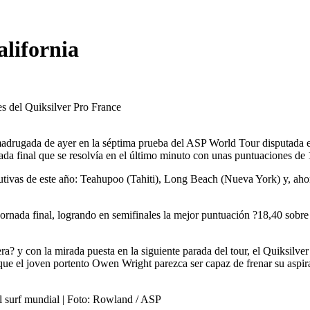
alifornia
es del Quiksilver Pro France
 madrugada de ayer en la séptima prueba del ASP World Tour disputada
tada final que se resolvía en el último minuto con unas puntuaciones de
secutivas de este año: Teahupoo (Tahiti), Long Beach (Nueva York) y, aho
a jornada final, logrando en semifinales la mejor puntuación ?18,40 so
ra? y con la mirada puesta en la siguiente parada del tour, el Quiksilve
ás que el joven portento Owen Wright parezca ser capaz de frenar su aspi
del surf mundial | Foto: Rowland / ASP