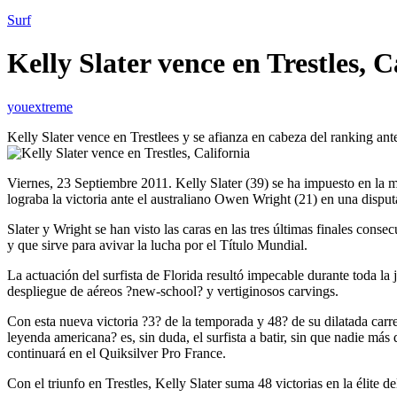
Surf
Kelly Slater vence en Trestles, C
youextreme
Kelly Slater vence en Trestlees y se afianza en cabeza del ranking ant
Viernes, 23 Septiembre 2011. Kelly Slater (39) se ha impuesto en la
lograba la victoria ante el australiano Owen Wright (21) en una dispu
Slater y Wright se han visto las caras en las tres últimas finales con
y que sirve para avivar la lucha por el Título Mundial.
La actuación del surfista de Florida resultó impecable durante toda l
despliegue de aéreos ?new-school? y vertiginosos carvings.
Con esta nueva victoria ?3? de la temporada y 48? de su dilatada carre
leyenda americana? es, sin duda, el surfista a batir, sin que nadie m
continuará en el Quiksilver Pro France.
Con el triunfo en Trestles, Kelly Slater suma 48 victorias en la élite 