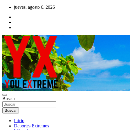
Saltar
jueves, agosto 6, 2026
al
contenido
YX Deportes Extremos Lifestyle
Buscar
YOU EXTREME
Buscar
Inicio
Deportes Extremos