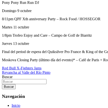
Pony Pony Run Run DJ
Domingo 9 octubre
8/11pm QPF Xth anniversary Party – Rock Food / HOSSEGOR
Martes 11 octubre
1/8pm Trofeo Enjoy and Care – Campo de Golf de Biarritz
Jueves 13 octubre
Final del period de espera del Quiksilver Pro France & King of the 
Moskova Closing Party (último día del evento)* – Café de Paris 
Navegación
Red Bull X-Fighters Jams
Revancha al Valle del Río Pinto
de
Buscar
entradas
Buscar
Navegación
Inicio