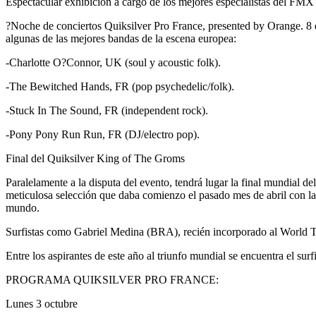
Espectacular exhibición a cargo de los mejores especialistas del 
?Noche de conciertos Quiksilver Pro France, presented by Orange. 8 de
algunas de las mejores bandas de la escena europea:
-Charlotte O?Connor, UK (soul y acoustic folk).
-The Bewitched Hands, FR (pop psychedelic/folk).
-Stuck In The Sound, FR (independent rock).
-Pony Pony Run Run, FR (DJ/electro pop).
Final del Quiksilver King of The Groms
Paralelamente a la disputa del evento, tendrá lugar la final mundial d
meticulosa selección que daba comienzo el pasado mes de abril con la di
mundo.
Surfistas como Gabriel Medina (BRA), recién incorporado al World Tou
Entre los aspirantes de este año al triunfo mundial se encuentra el su
PROGRAMA QUIKSILVER PRO FRANCE:
Lunes 3 octubre