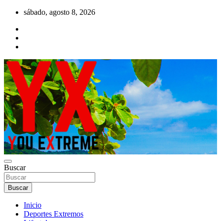
Saltar
sábado, agosto 8, 2026
al
contenido
YX Deportes Extremos Lifestyle
Buscar
YOU EXTREME
Buscar
Inicio
Deportes Extremos