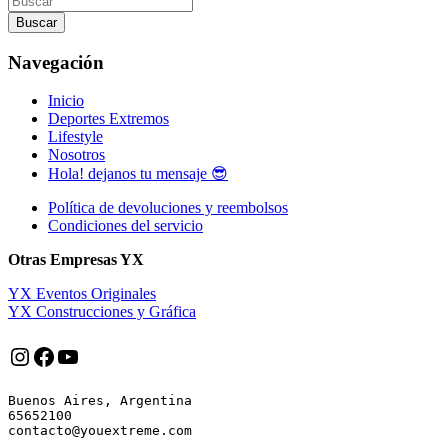
entradas
Buscar
Navegación
Inicio
Deportes Extremos
Lifestyle
Nosotros
Hola! dejanos tu mensaje 😎
Política de devoluciones y reembolsos
Condiciones del servicio
Otras Empresas YX
YX Eventos Originales
YX Construcciones y Gráfica
Instagram
Facebook
YouTube
Buenos Aires, Argentina

65652100
