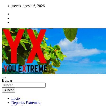
Saltar
jueves, agosto 6, 2026
al
contenido
YX Deportes Extremos Lifestyle
Buscar
YOU EXTREME
Buscar
Inicio
Deportes Extremos