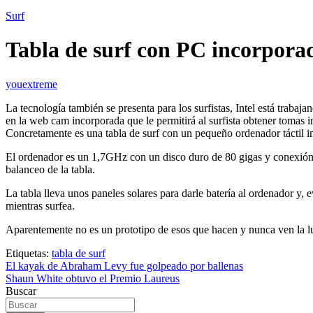
Surf
Tabla de surf con PC incorpora
youextreme
La tecnología también se presenta para los surfistas, Intel está traba
en la web cam incorporada que le permitirá al surfista obtener tomas 
Concretamente es una tabla de surf con un pequeño ordenador táctil i
El ordenador es un 1,7GHz con un disco duro de 80 gigas y conexión wi
balanceo de la tabla.
La tabla lleva unos paneles solares para darle batería al ordenador y, 
mientras surfea.
Aparentemente no es un prototipo de esos que hacen y nunca ven la luz
Etiquetas:
tabla de surf
Navegación
El kayak de Abraham Levy fue golpeado por ballenas
Shaun White obtuvo el Premio Laureus
de
Buscar
entradas