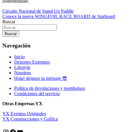
sostenibilidad.
Navegación
Circuito Nacional de Stand Up Paddle
Conoce la nueva WINGFOIL RACE BOARD de Starboard
de
Buscar
entradas
Buscar
Navegación
Inicio
Deportes Extremos
Lifestyle
Nosotros
Hola! dejanos tu mensaje 😎
Política de devoluciones y reembolsos
Condiciones del servicio
Otras Empresas YX
YX Eventos Originales
YX Construcciones y Gráfica
Instagram
Facebook
YouTube