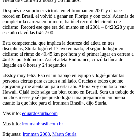
vuelta de 42km en 2 horas y 58 minutos.
Después de su primer victoria en el Ironman en 2001 y el race
record en Brasil, el volvió a ganar en Floripa y con todo! Además de
completar la carrera en primero, batió el record del circuito de
ciclismo. Record ese que era del mismo en el 2001 – 04:28:28 y que
ese año clavó las 04:27:00.
Esta competencia, que implica la destreza del atleta en tres
disciplinas, Sturla logró el 17 avo en nado, el segundo lugar en
ciclismo al ritmo de 40,45 km por hora y el primer lugar en carrera a
4m13s por kilómetro. Así el atleta Endurance, cruzó la línea de
llegada en 8 horas y 24 segundos.
«Estoy muy feliz. Eso es un trabajo en equipo y logré juntar las
personas ciertas para estaren a mi lado. Gracias a todos que me
apoyaran y me alentaran para estar ahi. Ahora voy con todo para
Hawaii. Ojalá todo salga tan bien como en Brasil. Será un trabajo de
muchos meses y sé que puedo lograr una preparación tan buena
cuanto la que hice para el Ironman Brasil», dijo Sturla.
Mas info:
eduardosturla.com
Mas info:
ironmanbrasil.com.br
Etiquetas:
Ironman 2008
,
Martn Sturla