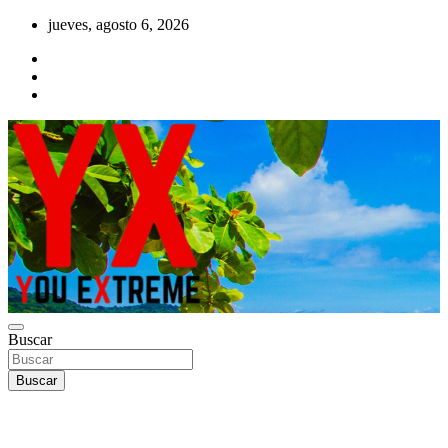
Saltar
jueves, agosto 6, 2026
al
contenido
YX Deportes Extremos Lifestyle
Buscar
YOU EXTREME
Buscar