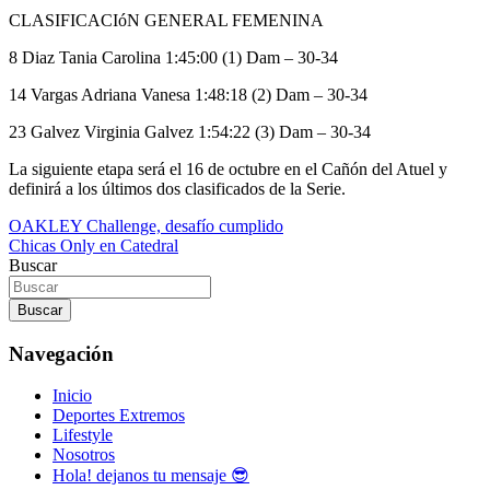
CLASIFICACIóN GENERAL FEMENINA
8 Diaz Tania Carolina 1:45:00 (1) Dam – 30-34
14 Vargas Adriana Vanesa 1:48:18 (2) Dam – 30-34
23 Galvez Virginia Galvez 1:54:22 (3) Dam – 30-34
La siguiente etapa será el 16 de octubre en el Cañón del Atuel y
definirá a los últimos dos clasificados de la Serie.
Navegación
OAKLEY Challenge, desafío cumplido
Chicas Only en Catedral
de
Buscar
entradas
Buscar
Navegación
Inicio
Deportes Extremos
Lifestyle
Nosotros
Hola! dejanos tu mensaje 😎