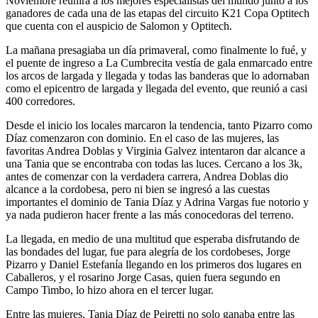
Noviembre reunirá a los mejores especialistas del mundo junto a los
ganadores de cada una de las etapas del circuito K21 Copa Optitech
que cuenta con el auspicio de Salomon y Optitech.
La mañana presagiaba un día primaveral, como finalmente lo fué, y
el puente de ingreso a La Cumbrecita vestía de gala enmarcado entre
los arcos de largada y llegada y todas las banderas que lo adornaban
como el epicentro de largada y llegada del evento, que reunió a casi
400 corredores.
Desde el inicio los locales marcaron la tendencia, tanto Pizarro como
Díaz comenzaron con dominio. En el caso de las mujeres, las
favoritas Andrea Doblas y Virginia Galvez intentaron dar alcance a
una Tania que se encontraba con todas las luces. Cercano a los 3k,
antes de comenzar con la verdadera carrera, Andrea Doblas dio
alcance a la cordobesa, pero ni bien se ingresó a las cuestas
importantes el dominio de Tania Díaz y Adrina Vargas fue notorio y
ya nada pudieron hacer frente a las más conocedoras del terreno.
La llegada, en medio de una multitud que esperaba disfrutando de
las bondades del lugar, fue para alegría de los cordobeses, Jorge
Pizarro y Daniel Estefanía llegando en los primeros dos lugares en
Caballeros, y el rosarino Jorge Casas, quien fuera segundo en
Campo Timbo, lo hizo ahora en el tercer lugar.
Entre las mujeres, Tania Díaz de Peiretti no solo ganaba entre las