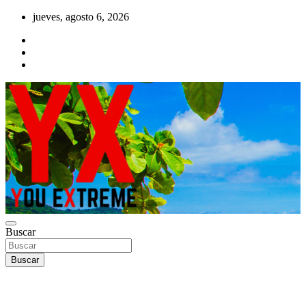
Saltar
jueves, agosto 6, 2026
al
contenido
YX Deportes Extremos Lifestyle
Buscar
YOU EXTREME
Buscar