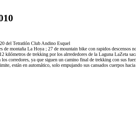
010
 20 del Tetratlón Club Andino Esquel
ades de montaña La Hoya ; 27 de mountain bike con rapidos descensos no
 12 kilómetros de trekking por los alrrededores de la Laguna LaZeta s
 los corredores, ya que siguen un camino final de trekking con sus fuerzas
u limite, están en automático, solo empujando sus cansados cuerpos hacia