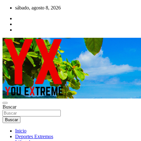
Saltar
sábado, agosto 8, 2026
al
contenido
YX Deportes Extremos Lifestyle
Buscar
YOU EXTREME
Buscar
Inicio
Deportes Extremos