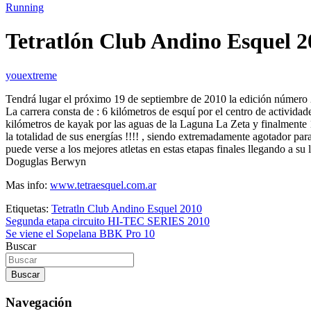
Running
Tetratlón Club Andino Esquel 2
youextreme
Tendrá lugar el próximo 19 de septiembre de 2010 la edición número
La carrera consta de : 6 kilómetros de esquí por el centro de activid
kilómetros de kayak por las aguas de la Laguna La Zeta y finalmente
la totalidad de sus energías !!!! , siendo extremadamente agotador para
puede verse a los mejores atletas en estas etapas finales llegando a s
Doguglas Berwyn
Mas info:
www.tetraesquel.com.ar
Etiquetas:
Tetratln Club Andino Esquel 2010
Navegación
Segunda etapa circuito HI-TEC SERIES 2010
Se viene el Sopelana BBK Pro 10
de
Buscar
entradas
Buscar
Navegación