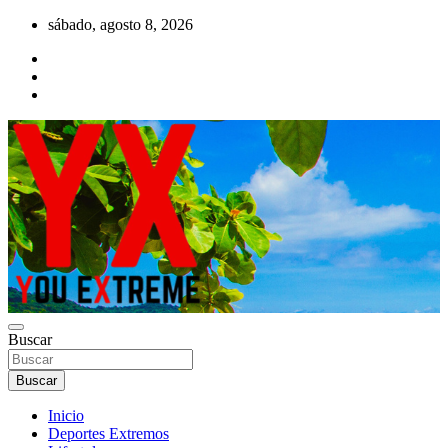
Saltar
sábado, agosto 8, 2026
al
contenido
YX Deportes Extremos Lifestyle
Buscar
YOU EXTREME
Buscar
Inicio
Deportes Extremos