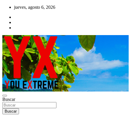
Saltar
jueves, agosto 6, 2026
al
contenido
YX Deportes Extremos Lifestyle
Buscar
YOU EXTREME
Buscar