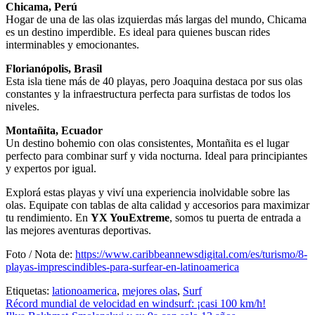
Chicama, Perú
Hogar de una de las olas izquierdas más largas del mundo, Chicama
es un destino imperdible. Es ideal para quienes buscan rides
interminables y emocionantes.
Florianópolis, Brasil
Esta isla tiene más de 40 playas, pero Joaquina destaca por sus olas
constantes y la infraestructura perfecta para surfistas de todos los
niveles.
Montañita, Ecuador
Un destino bohemio con olas consistentes, Montañita es el lugar
perfecto para combinar surf y vida nocturna. Ideal para principiantes
y expertos por igual.
Explorá estas playas y viví una experiencia inolvidable sobre las
olas. Equipate con tablas de alta calidad y accesorios para maximizar
tu rendimiento. En
YX YouExtreme
, somos tu puerta de entrada a
las mejores aventuras deportivas.
Foto / Nota de:
https://www.caribbeannewsdigital.com/es/turismo/8-
playas-imprescindibles-para-surfear-en-latinoamerica
Etiquetas:
lationoamerica
,
mejores olas
,
Surf
Navegación
Récord mundial de velocidad en windsurf: ¡casi 100 km/h!