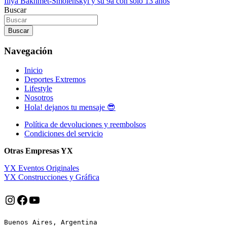
Illya Bakhmet-Smolenskyi y su 9a con solo 13 años
de
Buscar
entradas
Buscar
Navegación
Inicio
Deportes Extremos
Lifestyle
Nosotros
Hola! dejanos tu mensaje 😎
Política de devoluciones y reembolsos
Condiciones del servicio
Otras Empresas YX
YX Eventos Originales
YX Construcciones y Gráfica
Instagram
Facebook
YouTube
Buenos Aires, Argentina
