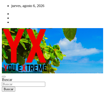
Saltar
jueves, agosto 6, 2026
al
contenido
YX Deportes Extremos Lifestyle
Buscar
YOU EXTREME
Buscar