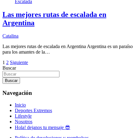
Escalada
Las mejores rutas de escalada en
Argentina
Catalina
Las mejores rutas de escalada en Argentina Argentina es un paraíso
para los amantes de la…
Paginación
1
2
Siguiente
Buscar
de
entradas
Buscar
Navegación
Inicio
Deportes Extremos
Lifestyle
Nosotros
Hola! dejanos tu mensaje 😎
Política de devoluciones y reembolsos