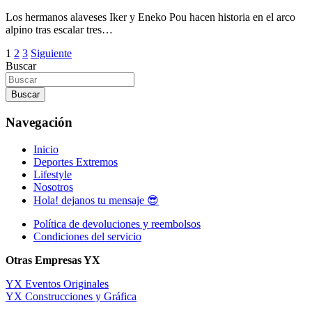
Los hermanos alaveses Iker y Eneko Pou hacen historia en el arco
alpino tras escalar tres…
Paginación
1
2
3
Siguiente
Buscar
de
entradas
Buscar
Navegación
Inicio
Deportes Extremos
Lifestyle
Nosotros
Hola! dejanos tu mensaje 😎
Política de devoluciones y reembolsos
Condiciones del servicio
Otras Empresas YX
YX Eventos Originales
YX Construcciones y Gráfica