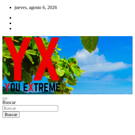
Saltar
jueves, agosto 6, 2026
al
contenido
YX Deportes Extremos Lifestyle
Buscar
YOU EXTREME
Buscar