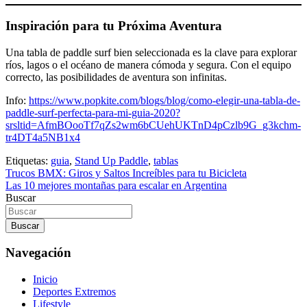
Inspiración para tu Próxima Aventura
Una tabla de paddle surf bien seleccionada es la clave para explorar
ríos, lagos o el océano de manera cómoda y segura. Con el equipo
correcto, las posibilidades de aventura son infinitas.
Info:
https://www.popkite.com/blogs/blog/como-elegir-una-tabla-de-
paddle-surf-perfecta-para-mi-guia-2020?
srsltid=AfmBOooTf7qZs2wm6bCUehUKTnD4pCzlb9G_g3kchm-
tr4DT4a5NB1x4
Etiquetas:
guia
,
Stand Up Paddle
,
tablas
Navegación
Trucos BMX: Giros y Saltos Increíbles para tu Bicicleta
Las 10 mejores montañas para escalar en Argentina
de
Buscar
entradas
Buscar
Navegación
Inicio
Deportes Extremos
Lifestyle