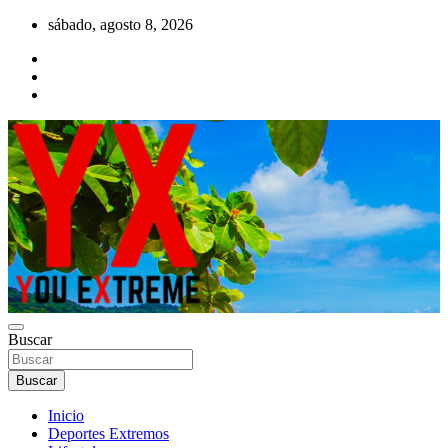
Saltar
sábado, agosto 8, 2026
al
contenido
YX Deportes Extremos Lifestyle
Buscar
YOU EXTREME
Buscar
Inicio
Deportes Extremos