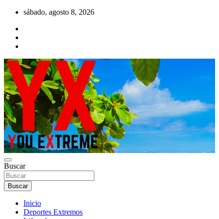
Saltar
sábado, agosto 8, 2026
al
contenido
YX Deportes Extremos Lifestyle
Buscar
YOU EXTREME
Buscar
Inicio
Deportes Extremos